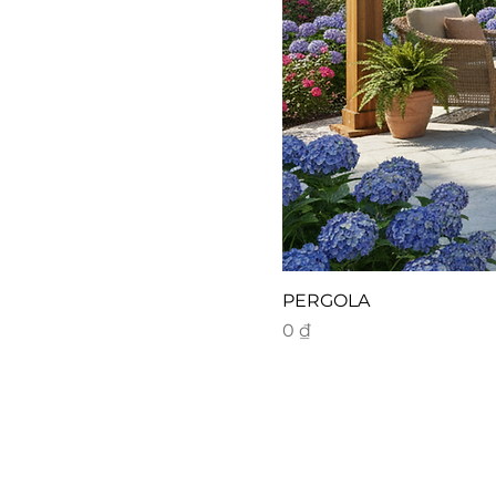
PERGOLA
Giá
0 ₫