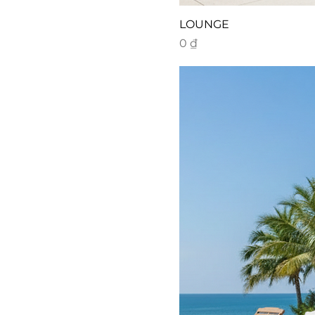
LOUNGE
Giá
0 ₫