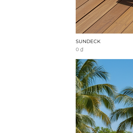
SUNDECK
Giá
0 ₫